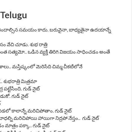
 Telugu
చెందాల్సిన సమయం కాదు. బరువైనా, బాధ్యతైనా ఉదయాన్నే
సం వేచి చూడు. శుభ రాత్రి
త సత్యమో.. ఒడిన వ్యక్తి తిరిగి విజయం సాధించడం అంతే
ాలు.. మస్తిష్కంలో మెరిసేది చిమ్మ చీకటిలోనే
.. శుభరాత్రి మిత్రమా
 పట్టేసింది. గుడ్ నైట్
డుకో. గుడ్ నైట్
్
ీడలో కాలాన్నే మరిచిపోతాం. గుడ్ నైట్
ధల్ని మరిచిపోయి హాయిగా నిద్రపో నేస్తం.. గుడ్ నైట్
పడం మాత్రం పక్కా.. గుడ్ నైట్