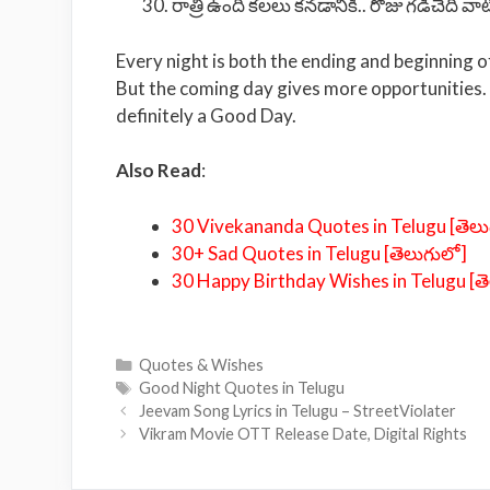
రాత్రి ఉంది కలలు కనడానికి.. రోజు గడిచేది వాట
Every night is both the ending and beginning o
But the coming day gives more opportunities
definitely a Good Day.
Also Read
:
30 Vivekananda Quotes in Telugu [తెలు
30+ Sad Quotes in Telugu [తెలుగులో]
30 Happy Birthday Wishes in Telugu [త
Categories
Quotes & Wishes
Tags
Good Night Quotes in Telugu
Jeevam Song Lyrics in Telugu – StreetViolater
Vikram Movie OTT Release Date, Digital Rights