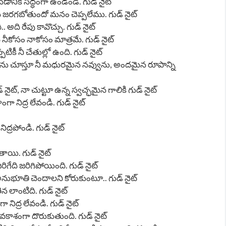
నడానికి సిద్ధంగా ఉండండి. గుడ్ నైట్
మి జరగబోతుందో మనం చెప్పలేము. గుడ్ నైట్
.. అది రేపు కావొచ్చు. గుడ్ నైట్
ి నీకోసం నాకోసం మాత్రమే. గుడ్ నైట్
పటికీ నీ చేతుల్లో ఉంది. గుడ్ నైట్
లను చూస్తూ నీ మధురమైన నవ్వును, అందమైన రూపాన్ని
నైట్, నా చుట్టూ ఉన్న స్వచ్ఛమైన గాలికి గుడ్ నైట్
ంగా నిద్ర లేవండి. గుడ్ నైట్
ద్రపోండి. గుడ్ నైట్
తాయి. గుడ్ నైట్
ిగేది జరిగిపోయింది. గుడ్ నైట్
నుభూతి చెందాలని కోరుకుంటూ.. గుడ్ నైట్
ెన లాంటిది. గుడ్ నైట్
 నిద్ర లేవండి. గుడ్ నైట్
 అవకాశంగా దొరుకుతుంది. గుడ్ నైట్