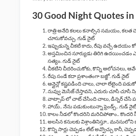
30 Good Night Quotes in
రాత్రి అనేది కలలు కనాల్సిన సమయం, కలత 
చూసుకోవచ్చు. గుడ్ నైట్
ఇప్పుడున్న చీకటి కాదు, రేపు వచ్చే ఉదయం కో
అస్తమించిన సూర్యుడు తిరిగి ఉదయించడం ఎం
సత్యం. గుడ్ నైట్
చీకటిని చీదరించుకోకు, కొన్ని ఆలోచనలు, ఆవేశ
రేపు సండే కదా ప్రశాంతంగా బజ్జో. గుడ్ నైట్
ఆన్లైన్లో కష్టపడింది చాలు, చాలా లేటైంది పడుకో
నువ్వు మెసేజ్ చేస్తావని, ఎదురు చూసి చూసి నిద్ర
వాట్సాప్ లో చాట్ చేసింది చాలు, డిన్నర్ చేసి ప
హాయ్.. నేను పడుకుంటున్నా ఫ్రెండ్స్.. గుడ్ నైట
కాలం నీడలో కొందరిని మరిచిపోతాం.. కొందరి న
అలసిన కనులకు విశ్రాంతినిస్తూ.. మనసులోని బా
కొన్ని సార్లు చెప్పడం లేట్ అవ్వొచ్చు కానీ, చెప్