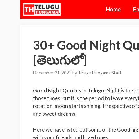
Skip
Home
En
to
content
30+ Good Night Quo
[తెలుగులో]
December 21, 2021
by
Telugu Hungama Staff
Good Night Quotes in Telugu:
Night is the 
those times, but it is the period to leave ever
rotation, moon starts shining. Irrespective of
and sweet dreams.
Here we have listed out some of the Good nigh
with your friends and loved ones.