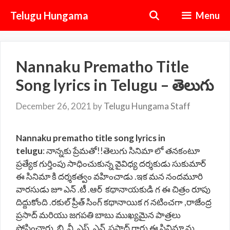
Skip
Telugu Hungama
Menu
to
content
Nannaku Prematho Title
Song lyrics in Telugu – తెలుగు
December 26, 2021
by
Telugu Hungama Staff
Nannaku prematho title song lyrics in
telugu
: నాన్నకు ప్రేమతో!!తెలుగు సినిమా లో తనకంటూ
ప్రత్యేక గుర్తింపు సాధించుకున్న వైవిధ్య దర్శకుడు సుకుమార్
ఈ సినిమా కి దర్శకత్వం వహించాడు .ఇక మన నందమూరి
వారసుడు జూ ఎన్ .టీ .ఆర్ కథానాయకుడి గ ఈ చిత్రం రూపు
దిద్దుకోంది .రకుల్ ప్రీత్ సింగ్ కథానాయిక గ నటించగా ,రాజేంద్ర
ప్రసాద్ మరియు జగపతి బాబు ముఖ్యమైన పాత్రలు
పోషించారు .బి .వీ .ఎస్ .ఎన్ ప్రసాద్ గారు ఈ సినిమా ను