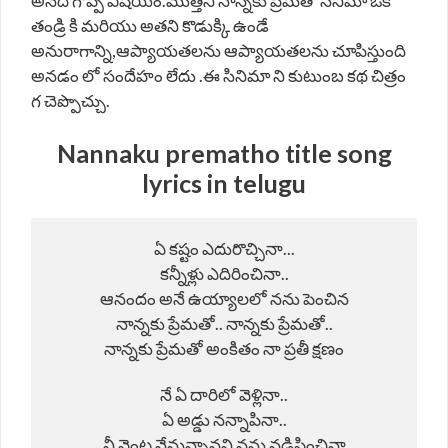
అనేది గొప్ప విషయం.మొత్తని నాన్నకు ప్రేమతో సినిమా ఒక
తండ్రి కి మరియు అతని కొడుక్కి ఉండే
అనురాగాన్ని,ఆప్యాయతలను ఆప్యాయతలను చూపిస్తుంది
అనడం లో సందేహం లేదు .ఈ సినిమా ని కుటుంబ కథ చిత్రం
గ చెప్పొచ్చు.
Nannaku prematho title song
lyrics in telugu
ఏ కష్టం ఎదురొచ్చినా...

కన్నీళ్లు ఎదిరించినా..

ఆనందం అనే ఉయ్యాలలో నను పెంచిన

నాన్నకు ప్రేమతో.. నాన్నకు ప్రేమతో..

నాన్నకు ప్రేమతో అంకితం నా ప్రతీ క్షణం

నే ఏ దారిలో వెళ్లినా..

ఏ అడ్డు నన్నాపినా..

నీ వెంట నేనున్నానని నను నడిపించినా
