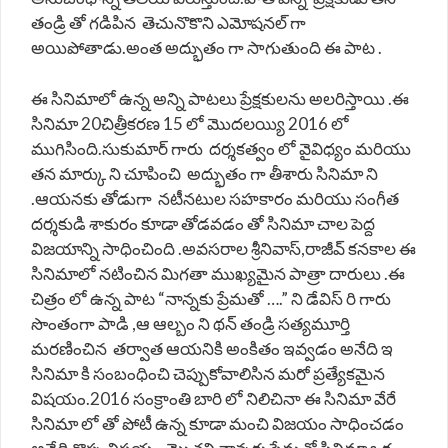
తండ్రి తో గడిపిన తెచునొకొని ఎమోషనల్ గా
అయిపోతాడు.అంత అద్భుతం గా సాగుతుంది ఈ పాట .
ఈ సినిమాలో ఉన్న అన్ని పాటలు ప్రేక్షకులను అలరిస్తాయి .ఈ
సినిమా 20చిత్రీకరణ 15 లో మొదలయ్యి 2016 లో
ముగిసింది.సుకుమార్ గారు దర్శకత్వం లో వైవిధ్యం మరియు
తన మార్కు ని చూపించి అద్భుతం గా తీశారు సినిమా ని
.ఆయనకు తోడుగా నటీనటుల సహకారం మరియు సంగీత
దర్శకుడి శాకురం కూడా తోడవడం తో సినిమా చాల పెద్ద
విజయాన్ని సాధించింది .అవసరాల శ్రీనివాస్,రాజీవ్ కనకాల ఈ
సినిమాలో నటించిన మిగతా ముఖ్యమైన పాత్రా దారులు .ఈ
చిత్రం లో ఉన్న పాట “నాన్నకు ప్రేమతో ….” ని డేవిస్ రి గారు
సొంతంగా పాడి ,ఆ ఆల్బం ని థన్ తండ్రి సత్యమూర్తి
మరణించిన తర్వాత ఆయనికి అంకితం ఇవ్వడం అనేది ఇ
సినిమా కి సంబంధించి చెప్పుకోవాలిసిన మరో ప్రత్యేకమైన
విషయం.2016 సంక్రాంతి బారి లో నిలిచినా ఈ సినిమా వేరే
సినిమా లో తో పోటీ ఉన్న కూడా మంచి విజయం సాధించడం