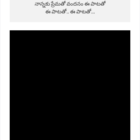
నాన్నకు ప్రేమతో వందనం ఈ పాటతో

ఈ పాటతో.. ఈ పాటతో...