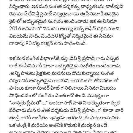
నిర్మించారు .ఇక మన సంగీత దర్శకత్వ బాధ్యతలను టాలీవుడ్
రెహమాన్ దేవి శ్రీ ప్రసాద్ నిర్వర్తించాడు ఈ సినిమా కి తనదైన
శైలి లో అద్భుతమైన సంగీతం అందించాడు.ఇక ఈ సినిమా
2016 జనవరి లో విడుదల అయ్యి బాక్స్ ఆఫీస్ దగ్గర మంచి
విజయమే సాధించింది.50 కోట్లతో నిర్మితమైన ఈ సినిమా
దాదాపు 90 కోట్ల కలెక్షన్ లను సాధించింది .
ఇక మన సంగీత విభాగానికి వస్తే ,దేవి శ్రీ ప్రసాద్ గారు ఎప్పటి
లాగే ఈ సినిమా కి కూడా అద్భుతమైన సంగీతం అందించాడు
.అన్ని పాటలు ప్రేక్షకుల మనసులు దోచుకున్నాయి.సంగీత
దర్శకునికి అద్భుతమైన గాయని గాయకులూ తోడవటం తో
పాటలు కూడా సూపర్ హిట్ గ నిలిచాయి.సినిమా విజయం
సాధించడం లో సంగీతం ఎంతగానో ఉంది. ముఖ్యం గా
“నాన్నకు ప్రేమతో ….” అంటూ సాగే పాత ని అద్భుతంగా స్వర
పరిచారు మన సంగీత దర్శకుడు దేవి శ్రీ ప్రసాద్ . గ కూడా వారి
తండ్రి గారికి అంకితం ఇవ్వడం జరిగింది .ఈ పాటు అమనకు
ఒక తండ్రి కి మరియు అతనికి కొడుకుకి మధ్యన ఉండే
అనుబంధాన్ని తెలియ పరుస్తుంది.పాత విన్న ప్రేక్షకుడు తన