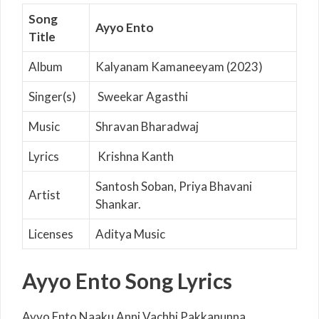
Song
Ayyo Ento
Title
Album
Kalyanam Kamaneeyam (2023)
Singer(s)
Sweekar Agasthi
Music
Shravan Bharadwaj
Lyrics
Krishna Kanth
Santosh Soban, Priya Bhavani
Artist
Shankar.
Licenses
Aditya Music
Ayyo Ento Song Lyrics
Ayyo Ento Naaku Anni Vachhi Pakkanunna