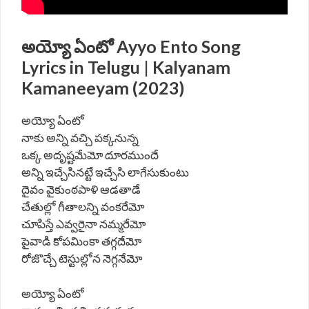
అయ్యో ఏంటో Ayyo Ento
Song
Lyrics in Telugu | Kalyanam
Kamaneeyam (2023)
అయ్యో ఏంటో
నాకు అన్ని వచ్చి పక్కనున్న
ఒక్క అదృష్టమేమో దూరముందే
అన్ని ఇచ్చేసినట్టే ఇచ్చేసి లాగేసుకుంటు
దైవం వైకుంఠపాళి ఆడతాడే
చేతుల్లో గీతాలన్ని వంకరేమో
చూపిస్తే ఎవ్వరైనా నమ్మరేమో
పైవాడి కోపమింకా తగ్గదేమో
రోజొచ్చే టెస్టుల్లోన నెగ్గనేమో
అయ్యో ఏంటో