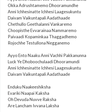
Okka Adrushtamemo Dhooramundhe
Anni Ichhesinatte Ichhesi Laagesukuntu
Daivam Vaikuntapali Aadathaade
Chethullo Geethalanni Vankaremo
Choopisthe Evvarainaa Nammaremo
Paivaadi Kopaminkaa Thaggadhemo
Rojochhe Testullona Negganemo
Ayyo Ento Naaku Anni Vachhi Pakkanunna
Luck Ye Dhoboochulaadi Dhooramundi
Anni Ichhesinatte Ichhesi Laagesukuntu
Daivam Vaikuntapali Aadathaade
Enduku Naakeeshiksha
Evariki Naapai Kaksha
Oh Devuda Nuvve Raksha
Are Lancham Ivvana Laksha