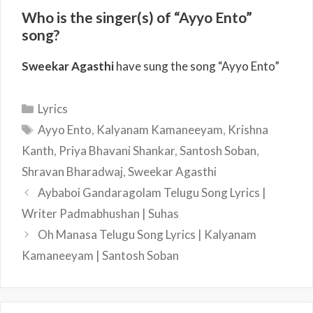
Who is the singer(s) of “Ayyo Ento”
song?
Sweekar Agasthi
have sung the song “Ayyo Ento”
Categories
Lyrics
Tags
Ayyo Ento
,
Kalyanam Kamaneeyam
,
Krishna
Kanth
,
Priya Bhavani Shankar
,
Santosh Soban
,
Shravan Bharadwaj
,
Sweekar Agasthi
Aybaboi Gandaragolam Telugu Song Lyrics |
Writer Padmabhushan | Suhas
Oh Manasa Telugu Song Lyrics | Kalyanam
Kamaneeyam | Santosh Soban