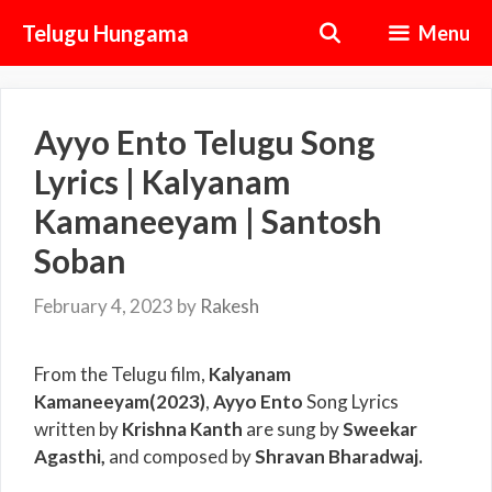
Skip
Telugu Hungama
Menu
to
content
Ayyo Ento Telugu Song
Lyrics | Kalyanam
Kamaneeyam | Santosh
Soban
February 4, 2023
by
Rakesh
From the Telugu film,
Kalyanam
Kamaneeyam(2023)
,
Ayyo Ento
Song Lyrics
written by
Krishna Kanth
are sung by
Sweekar
Agasthi,
and composed by
Shravan Bharadwaj.