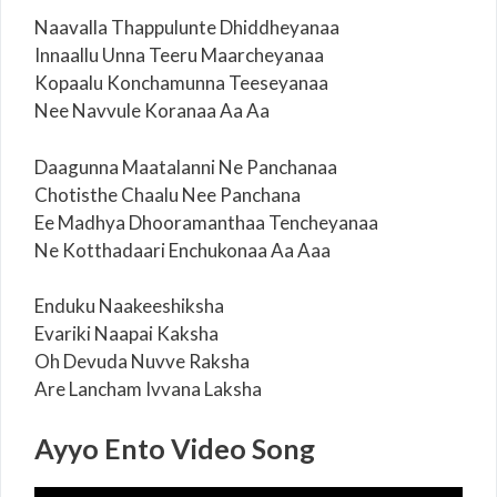
Naavalla Thappulunte Dhiddheyanaa
Innaallu Unna Teeru Maarcheyanaa
Kopaalu Konchamunna Teeseyanaa
Nee Navvule Koranaa Aa Aa
Daagunna Maatalanni Ne Panchanaa
Chotisthe Chaalu Nee Panchana
Ee Madhya Dhooramanthaa Tencheyanaa
Ne Kotthadaari Enchukonaa Aa Aaa
Enduku Naakeeshiksha
Evariki Naapai Kaksha
Oh Devuda Nuvve Raksha
Are Lancham Ivvana Laksha
Ayyo Ento
Video Song