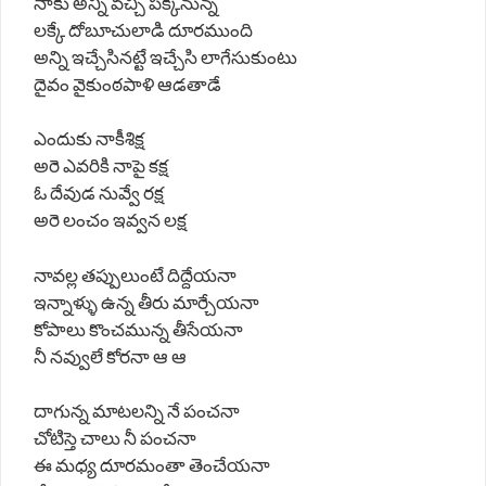
నాకు అన్ని వచ్చి పక్కనున్న
లక్కే దోబూచులాడి దూరముంది
అన్ని ఇచ్చేసినట్టే ఇచ్చేసి లాగేసుకుంటు
దైవం వైకుంఠపాళి ఆడతాడే
ఎందుకు నాకీశిక్ష
అరె ఎవరికి నాపై కక్ష
ఓ దేవుడ నువ్వే రక్ష
అరె లంచం ఇవ్వన లక్ష
నావల్ల తప్పులుంటే దిద్దేయనా
ఇన్నాళ్ళు ఉన్న తీరు మార్చేయనా
కోపాలు కొంచమున్న తీసేయనా
నీ నవ్వులే కోరనా ఆ ఆ
దాగున్న మాటలన్ని నే పంచనా
చోటిస్తె చాలు నీ పంచనా
ఈ మధ్య దూరమంతా తెంచేయనా