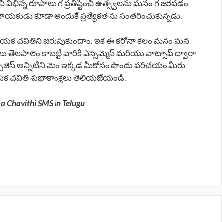
ిభిన్న రూపాలు గ ప్రతిష్టించి ఉత్స్వలను ఘనం గ జరపడం
నాయకుడు కూడా అందుకే ప్రత్యేకత ను సంతరించుకున్నడు.
ినాయక చవితిని జరుపుకుందాం. ఇక ఈ కరోనా కలం మనం మన
ెలపాలెం కాబట్టి వారికి ఎస్సెమ్మెస్ మరియు వాట్సాప్ ద్వారా
్సేజెస్ అన్నిటిని మెం ఇక్కడ మీకోసం పొందు పరిచయం మీరు
నాయక చవితి శుభాకాంక్షలు తెలియజేయండి.
 Chavithi SMS in Telugu