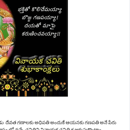
ుడు దేవత గణాలకు అధిపతి అందుకే ఆయనకు గణపతి అనే పేరు
ాసం లో వచ్చే చవితిని వినాయక చవితి గ జరుపుకొంటాం.