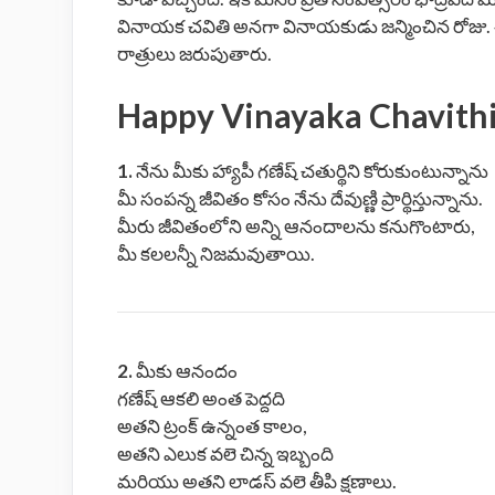
వినాయక చవితి అనగా వినాయకుడు జన్మించిన రోజు. ఈర
రాత్రులు జరుపుతారు.
Happy Vinayaka Chavithi
1.
నేను మీకు హ్యాపీ గణేష్ చతుర్థిని కోరుకుంటున్నాను
మీ సంపన్న జీవితం కోసం నేను దేవుణ్ణి ప్రార్థిస్తున్నాను.
మీరు జీవితంలోని అన్ని ఆనందాలను కనుగొంటారు,
మీ కలలన్నీ నిజమవుతాయి.
2.
మీకు ఆనందం
గణేష్ ఆకలి అంత పెద్దది
అతని ట్రంక్ ఉన్నంత కాలం,
అతని ఎలుక వలె చిన్న ఇబ్బంది
మరియు అతని లాడస్ వలె తీపి క్షణాలు.