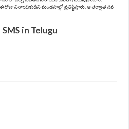
ోజు వినాయకుడిని మండపాల్లో ప్రతిష్టిస్తారు, ఆ తర్వాత నవ
 SMS in Telugu