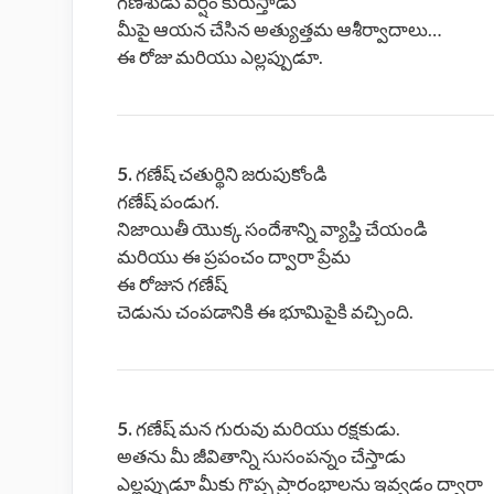
గణేశుడు వర్షం కురుస్తాడు
మీపై ఆయన చేసిన అత్యుత్తమ ఆశీర్వాదాలు…
ఈ రోజు మరియు ఎల్లప్పుడూ.
5.
గణేష్ చతుర్థిని జరుపుకోండి
గణేష్ పండుగ.
నిజాయితీ యొక్క సందేశాన్ని వ్యాప్తి చేయండి
మరియు ఈ ప్రపంచం ద్వారా ప్రేమ
ఈ రోజున గణేష్
చెడును చంపడానికి ఈ భూమిపైకి వచ్చింది.
5.
గణేష్ మన గురువు మరియు రక్షకుడు.
అతను మీ జీవితాన్ని సుసంపన్నం చేస్తాడు
ఎల్లప్పుడూ మీకు గొప్ప ప్రారంభాలను ఇవ్వడం ద్వారా