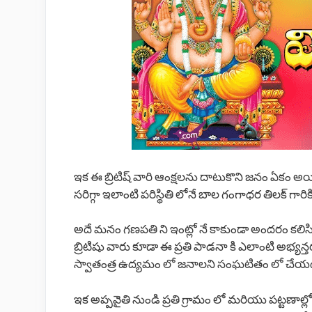
ఇక ఈ బ్రిటిష్ వారి ఆంక్షలను దాటుకొని జనం ఏకం
సరిగ్గా ఇలాంటి పరిస్థితి లోనే బాల గంగాధర తిలక్ గా
అదే మనం గణపతి ని ఇంట్లో నే కాకుండా అందరం కలిసి 
బ్రిటిషు వారు కూడా ఈ ప్రతి పాడనా కి ఎలాంటి అభ్య
స్వాతంత్ర ఉద్యమం లో జనాలని సంఘటితం లో చేయడం
ఇక అప్పవైతి నుండి ప్రతి గ్రామం లో మరియు పట్టణాల