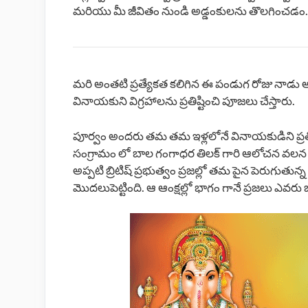
మరియు మీ జీవితం నుండి అడ్డంకులను తొలగించడం.
మరి అంతటి ప్రత్యేకత కలిగిన ఈ పండుగ రోజు నాడ
వినాయకుని విగ్రహాలను ప్రతిష్టించి పూజలు చేస్తారు.
పూర్వం అందరు తమ తమ ఇళ్లలోనే వినాయకుడిని ప్రతిష్
సంగ్రామం లో బాల గంగాధర తిలక్ గారి ఆలోచన వల
అప్పటి బ్రిటిష్ ప్రభుత్వం ప్రజల్లో తమ పైన పెరుగుతు
మొదలుపెట్టింది. ఆ ఆంక్షల్లో భాగం గానే ప్రజలు ఎవ