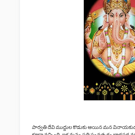
పార్వతి దేవి ముద్దుల కొడుకు ఆయిన మన వినాయక
కూడా వచ్చింది. ఇక మనం ప్రతి సంవత్సరం భాద్రపద మ