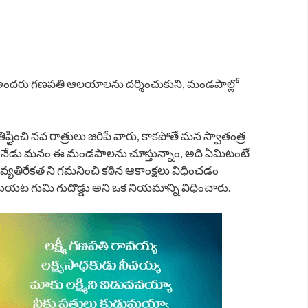
ు అందరు గణపతి ఆలయాలను దర్శించుకుని, మండపాల్లో
టించి నవ రాత్రులు జరిపే వారు, కాకపోతే మన స్వాతంత్ర
న నేడు మనం ఈ మండపాలను చూస్తున్నాం, అది ఏమిటంటే
న్న వ్యతిరేకత ని గమనించి కఠిన ఆకాంక్షలు విధించడం
రు బయట గుమి గుదొడ్డు అని ఒక నియమాన్ని విధించారు.