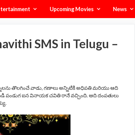
tertainment
Upcoming Movies
News
vithi SMS in Telugu –
్నలను తొలగించే వాడు, గణాలు అన్నిటికి అధిపతి మరియు ఆది
 పండుగ ఐన వినాయక చవితి రానే వచ్చింది. ఆది దంపతులు
్య.