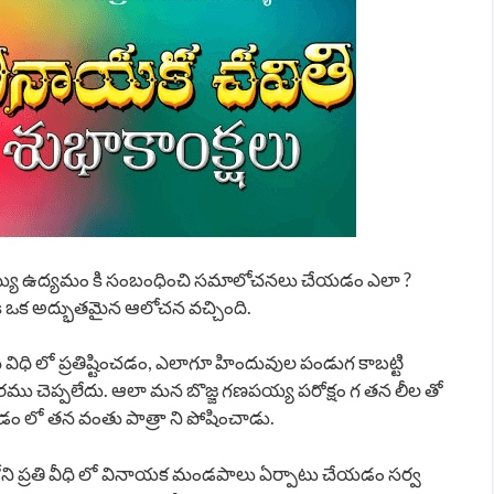
 అయ్యి ఉద్యమం కి సంబంధించి సమాలోచనలు చేయడం ఎలా ?
రికి ఒక అద్భుతమైన ఆలోచన వచ్చింది.
విధి లో ప్రతిష్టించడం, ఎలాగూ హిందువుల పండుగ కాబట్టి
న్తరము చెప్పలేదు. ఆలా మన బొజ్జ గణపయ్య పరోక్షం గ తన లీల తో
 లో తన వంతు పాత్రా ని పోషించాడు.
్లోని ప్రతి వీధి లో వినాయక మండపాలు ఏర్పాటు చేయడం సర్వ