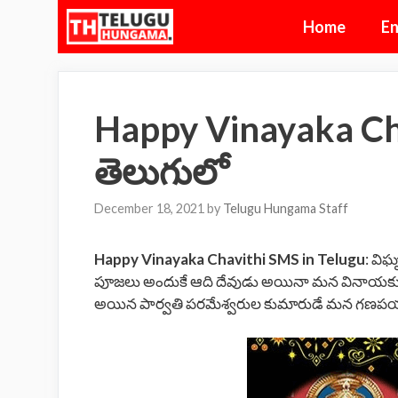
Skip
Home
En
to
content
Happy Vinayaka Cha
తెలుగులో
December 18, 2021
by
Telugu Hungama Staff
Happy Vinayaka Chavithi SMS in Telugu
: విఘ
పూజలు అందుకే ఆది దేవుడు అయినా మన వినాయకుడి
అయిన పార్వతి పరమేశ్వరుల కుమారుడే మన గణపయ