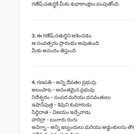
గణేష్ చతుర్థికి మీకు శుభాకాంక్షలు పంపుతోంది.
3.
ఈ గణేష్ చతుర్థిని ఆశించడం
ఆ సంవత్సరం ప్రారంభం అవుతుంది
మీకు ఆనందం తెస్తుంది.
4.
గణపతి – అన్ని దేవతల ప్రభువు
అలంపాట – అనంతమైన ప్రభువు
నిదేశ్వరం – సంపద మరియు ధనవంతులు
ఇషాన్‌పుత్ర – శివుని కుమారుడు
సిద్ధిదాత – విజయం ఇచ్చేవాడు
హరిద్రా – బంగారు రంగు
అవిగ్నా – అన్ని ఇబ్బందులు మరియు అడ్డంకులను త