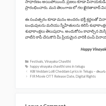
సాధారణం అయిపోయింది. ప్రజలు కూడా వినాయకుడిని వ
ప్రారంభించారు. మన తెలంగాణ లో గల ఖైరతాబాద్ వి
ఈ సంవత్సరం కూడా మనం అందరం భక్తి శ్రద్దలతో వ
బంధువులను మరియు స్నేహితులను కలిసి శుభాకాంక్షలు త
శుభాకాంక్షలు తెలుపుదాం. అందుకోసం కావాల్సిన మెస
వాటిని కాపీ చేసుకొని మీ ప్రియమైన వారికి పంపి వి
Happy Vinayaka
Categories
Festivals
,
Vinayaka Chavithi
Tags
happy vinayaka chavithi sms in telugu
Killi Veddam Lolli Cheddam Lyrics in Telugu – తెలుగు
FIR Movie OTT Release Date, Digital Rights
Leave a Comment